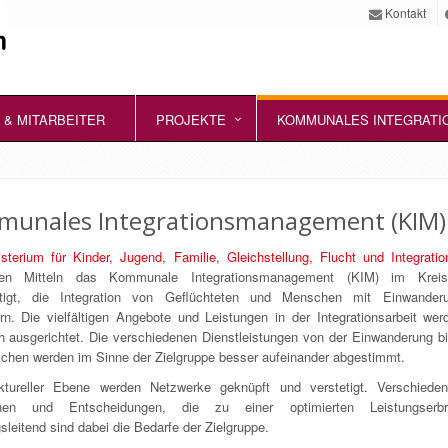
Kontakt
 & MITARBEITER
PROJEKTE
KOMMUNALES INTEGRATI
unales Integrationsmanagement (KIM) 
isterium für Kinder, Jugend, Familie, Gleichstellung, Flucht und Integrat
ellen Mitteln das Kommunale Integrationsmanagement (KIM) im Krei
htigt, die Integration von Geflüchteten und Menschen mit Einwander
rn. Die vielfältigen Angebote und Leistungen in der Integrationsarbeit wer
ich ausgerichtet. Die verschiedenen Dienstleistungen von der Einwanderung b
chen werden im Sinne der Zielgruppe besser aufeinander abgestimmt.
ktureller Ebene werden Netzwerke geknüpft und verstetigt. Verschiede
hen und Entscheidungen, die zu einer optimierten Leistungserbri
leitend sind dabei die Bedarfe der Zielgruppe.