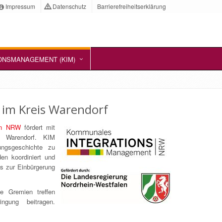
Impressum
Datenschutz
Barrierefreiheitserklärung
ONSMANAGEMENT (KIM)
im Kreis Warendorf
ion NRW
fördert mit
s Warendorf. KIM
ungsgeschichte zu
den koordiniert und
is zur Einbürgerung
ne Gremien treffen
ngung beitragen.