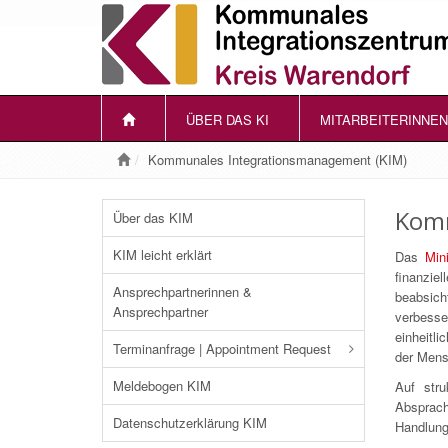
ÜBER DAS KI
MITARBEITERINNEN
Kommunales Integrationsmanagement (KIM)
Komm
Über das KIM
KIM leicht erklärt
Das
Min
finanzi
Ansprechpartnerinnen &
beabsic
Ansprechpartner
verbesse
einheitl
Terminanfrage | Appointment Request
der Mens
Meldebogen KIM
Auf stru
Absprac
Datenschutzerklärung KIM
Handlungs