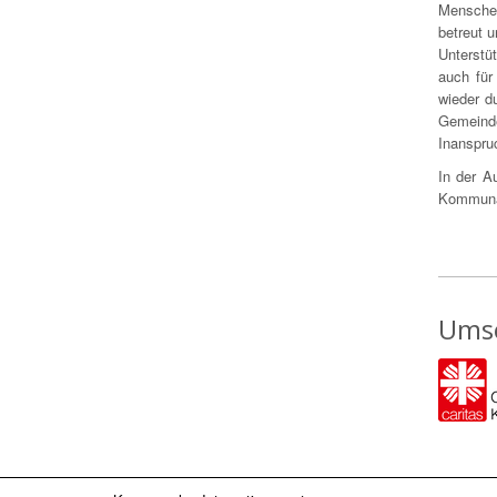
Menschen
betreut 
Unterstü
auch für
wieder d
Gemeind
Inanspru
In der A
Kommunal
Umse