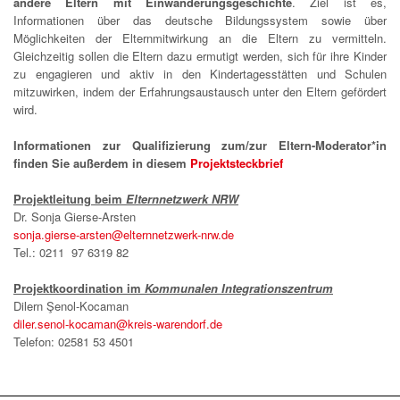
andere Eltern mit Einwanderungsgeschichte
. Ziel ist es,
Informationen über das deutsche Bildungssystem sowie über
Möglichkeiten der Elternmitwirkung an die Eltern zu vermitteln.
Gleichzeitig sollen die Eltern dazu ermutigt werden, sich für ihre Kinder
zu engagieren und aktiv in den Kindertagesstätten und Schulen
mitzuwirken, indem der Erfahrungsaustausch unter den Eltern gefördert
wird.
Informationen zur Qualifizierung zum/zur Eltern-Moderator*in
finden Sie außerdem in diesem
Projektsteckbrief
Projektleitung beim
Elternnetzwerk NRW
Dr. Sonja Gierse-Arsten
sonja.gierse-arsten@elternnetzwerk-nrw.de
Tel.: 0211 97 6319 82
Projektkoordination im
Kommunalen Integrationszentrum
Dilern Şenol-Kocaman
diler.senol-kocaman@kreis-warendorf.de
Telefon: 02581 53 4501